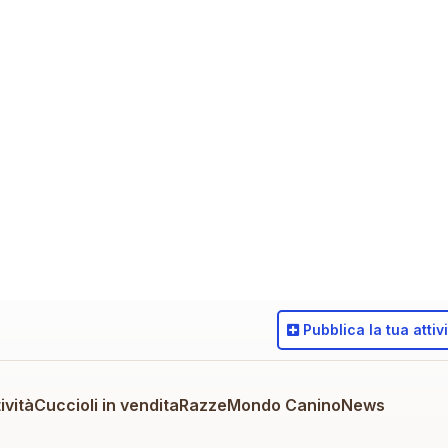
Pubblica
la tua attiv
ività
Cuccioli in vendita
Razze
Mondo Canino
News