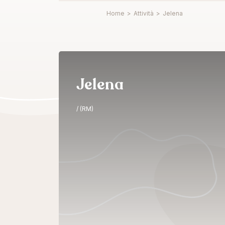
Home
>
Attività
>
Jelena
Jelena
/ (RM)