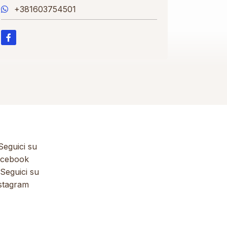
+381603754501
eguici su
cebook
Seguici su
stagram