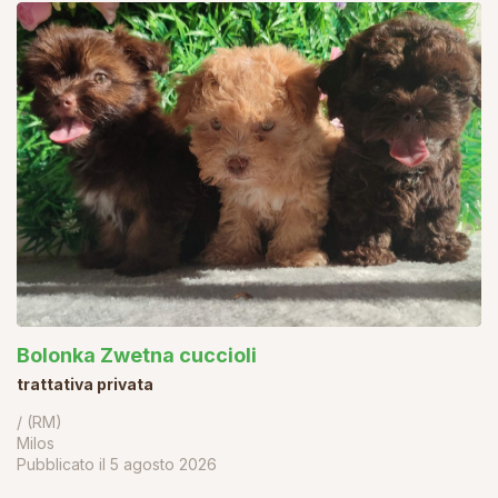
Bolonka Zwetna cuccioli
trattativa privata
/ (RM)
Milos
Pubblicato il
5 agosto 2026