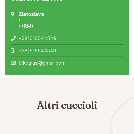
Zlatoslava
/
/ (RM)
+381616644549
+381616644549
blkoglasi@gmail.com
Altri cuccioli