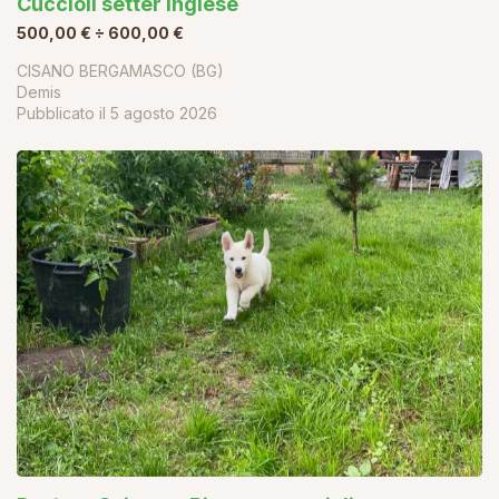
Cuccioli setter inglese
500,00 € ÷ 600,00 €
CISANO BERGAMASCO (BG)
Demis
Pubblicato il
5 agosto 2026