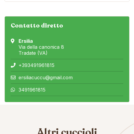
Contatto diretto
Ersilia
Via della canonica 8
Tradate (VA)
+393491961815
ersiliacuccu@gmail.com
3491961815
Altri cuccioli