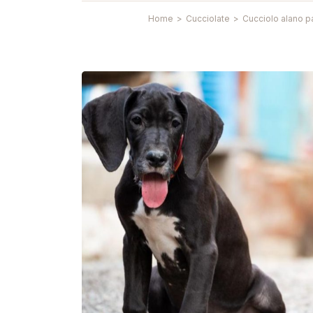
Home
>
Cucciolate
>
Cucciolo alano 