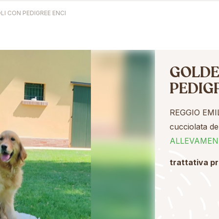
I CON PEDIGREE ENCI
GOLDE
PEDIG
REGGIO EMIL
cucciolata de
ALLEVAMEN
trattativa p