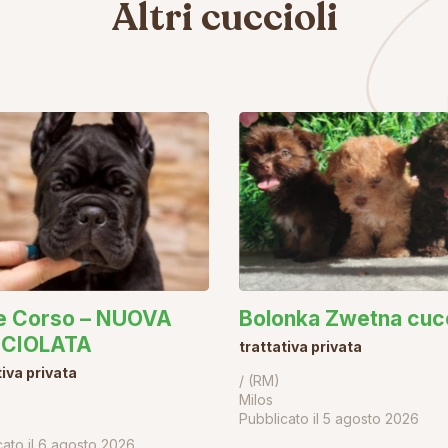
Altri cuccioli
e Corso – NUOVA
Bolonka Zwetna cucc
CIOLATA
trattativa privata
tiva privata
/ (RM)
Milos
Pubblicato il
5 agosto 2026
ato il
6 agosto 2026