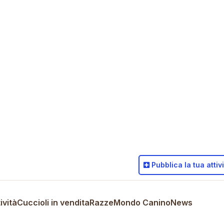
Pubblica
la tua attiv
ività
Cuccioli in vendita
Razze
Mondo Canino
News