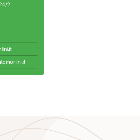
24/2
ni.it
omorlini.it