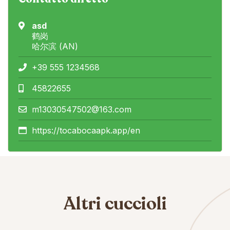
asd
鹤岗
哈尔滨 (AN)
+39 555 1234568
45822655
m13030547502@163.com
https://tocabocaapk.app/en
Altri cuccioli