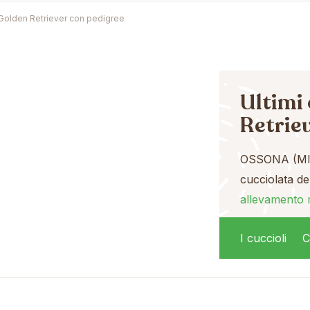
i Golden Retriever con pedigree
Ultimi 
Retrie
OSSONA (MI
cucciolata de
allevamento 
1.499,00 €
I cuccioli
C