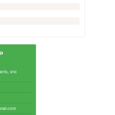
o
arlo, snc
mail.com