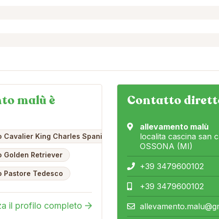
to malù è
Contatto dirett
allevamento malù
localita cascina san c
 Cavalier King Charles Spaniel
OSSONA (MI)
 Golden Retriever
+39 3479600102
o Pastore Tedesco
+39 3479600102
za il profilo completo
allevamento.malu@g