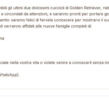
li gli ultimi due dolcissimi cuccioli di Golden Retriever, nati
 e circondati da attenzioni, e saranno pronti per portare gi
to: saremo felici di farvela conoscere per mostrarvi il su
li verranno affidati alle nuove famiglie completi di:
ina
iale nella vostra vita o volete venire a conoscerli senza im
 WhatsApp).