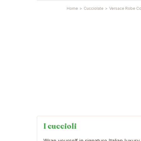
Home
>
Cucciolate
>
Versace Robe Co
I cuccioli
Wrap yourself in signature Italian luxury