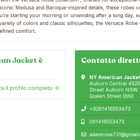
 iconic Medusa and Baroque-inspired details, these robes 
’re starting your morning or unwinding after a long day, ea
a variety of colors and classic silhouettes, the Versace Rob
efined comfort.
an Jacket è
Contatto dirett
NY American Jacke
Auburn Central 452
za il profilo completo
Street Auburn NSW 2
Queen Street (BN)
+9261416553473
061416553473
adamrose731@gmail