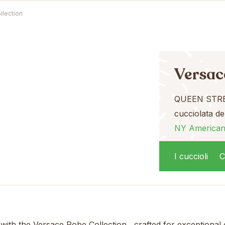
llection
Versac
QUEEN STRE
cucciolata de
NY American
in regalo
I cuccioli
C
 with the
Versace Robe Collection
, crafted for exceptional