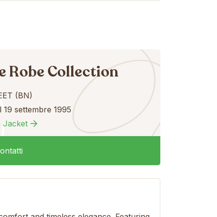
e Robe Collection
ET (BN)
l 19 settembre 1995
 Jacket
ontatti
 comfort and timeless elegance. Featuring