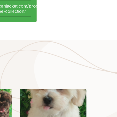
canjacket.com/product-
e-collection/