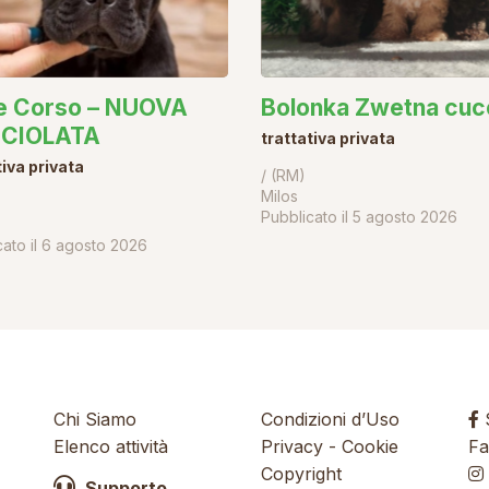
e Corso – NUOVA
Bolonka Zwetna cucc
CIOLATA
trattativa privata
tiva privata
/ (RM)
Milos
Pubblicato il
5 agosto 2026
ato il
6 agosto 2026
Chi Siamo
Condizioni d’Uso
S
Elenco attività
Privacy
-
Cookie
Fa
Copyright
Supporto