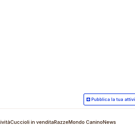
Pubblica
la tua attiv
ività
Cuccioli in vendita
Razze
Mondo Canino
News