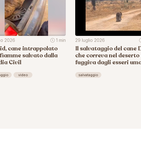
lio 2026
1 min
29 luglio 2026
d, cane intrappolato
Il salvataggio del cane D
 fiamme salvato dalla
che correva nel deserto
ia Civil
fuggiva dagli esseri um
aggio
video
salvataggio