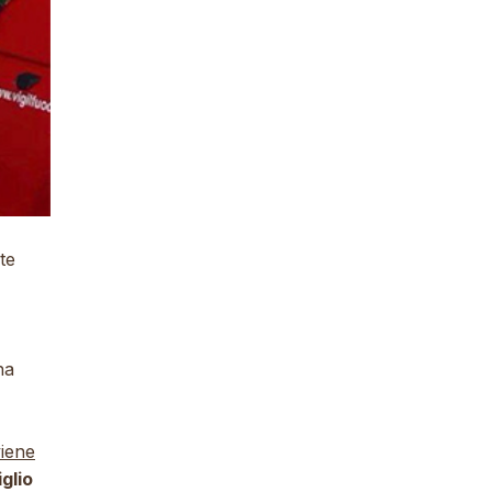
te
ha
viene
glio