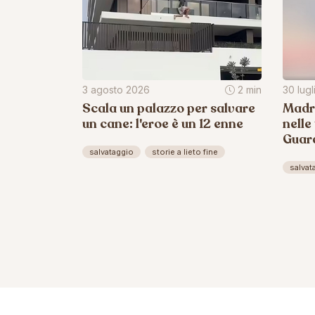
3 agosto 2026
2 min
30 lug
Scala un palazzo per salvare
Madri
un cane: l'eroe è un 12 enne
nelle
Guard
salvataggio
storie a lieto fine
salvat