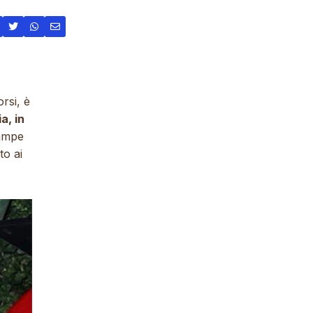
rsi, è
a, in
zampe
to ai