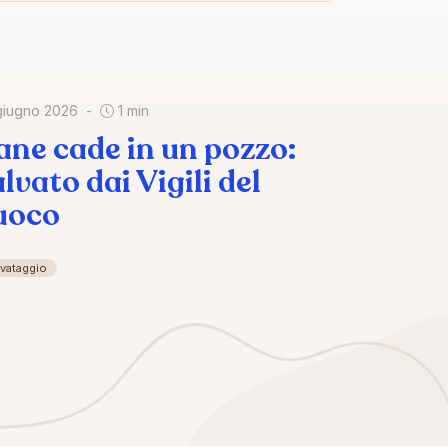
giugno 2026
1 min
ane cade in un pozzo:
lvato dai Vigili del
uoco
lvataggio