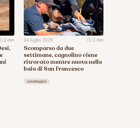
2 min
24 luglio 2026
2 min
esi,
Scomparso da due
 e
settimane, cagnolino viene
ani
ritrovato mentre nuota nella
baia di San Francesco
salvataggio