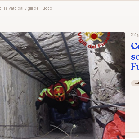
 salvato dai Vigili del Fuoco
22 
C
sa
F
sa