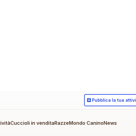
Pubblica
la tua attiv
ività
Cuccioli in vendita
Razze
Mondo Canino
News