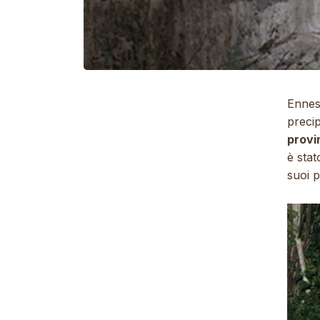
Ennesi
precip
provi
è stat
suoi p