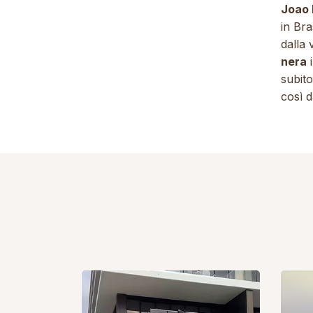
Joao 
in Br
dalla
nera
i
subito
così d