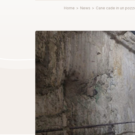
Home
>
News
>
Cane cade in un pozzo: