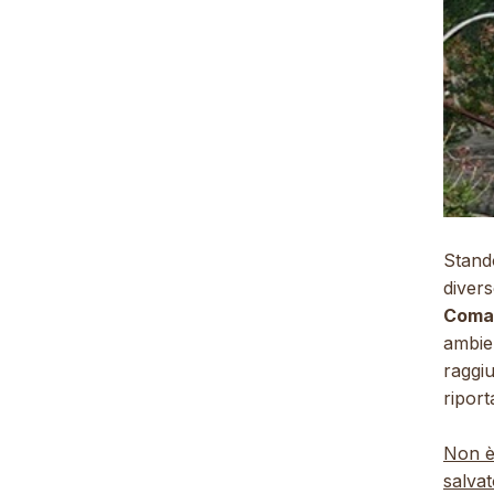
Stand
divers
Coman
ambien
raggiu
ripor
Non è
salva