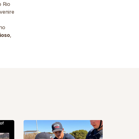
o Rio
venire
ono
ioso
,