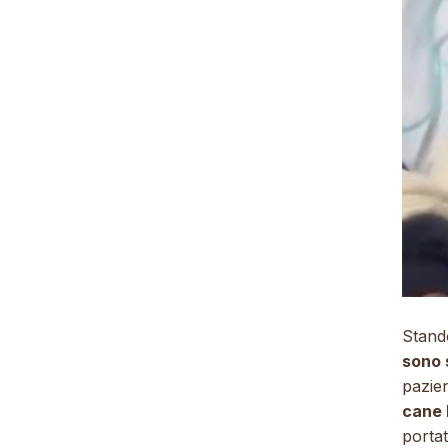
Stand
sono 
pazien
cane 
portat