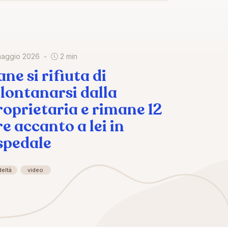
maggio 2026
2 min
ne si rifiuta di
llontanarsi dalla
roprietaria e rimane 12
re accanto a lei in
spedale
deltà
video