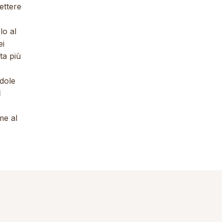
ettere
lo al
ei
ta più
ndole
l
me al