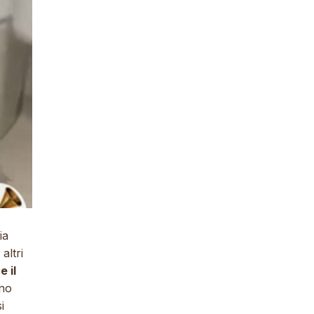
ia
altri
 il
nno
i