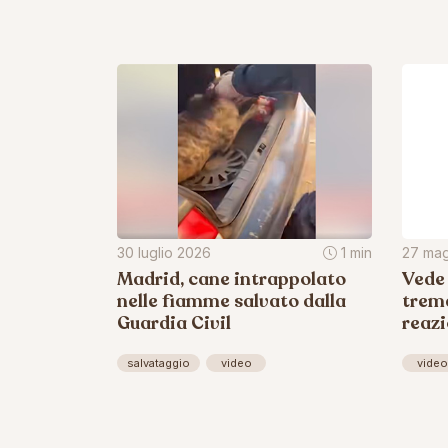
30 luglio 2026
1 min
27 ma
Madrid, cane intrappolato
Vede 
nelle fiamme salvato dalla
trema
Guardia Civil
reazi
salvataggio
video
video