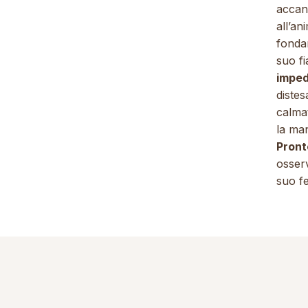
accant
all’a
fondam
suo fi
imped
distes
calmat
la ma
Pront
osserv
suo fe