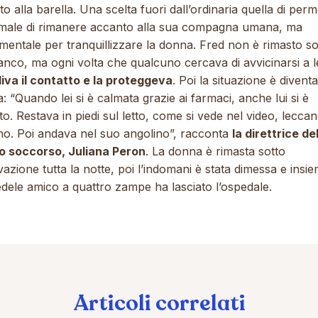
o alla barella. Una scelta fuori dall’ordinaria quella di perm
nimale di rimanere accanto alla sua compagna umana, ma
entale per tranquillizzare la donna. Fred non è rimasto so
anco, ma ogni volta che qualcuno cercava di avvicinarsi a l
iva il contatto e la proteggeva
. Poi la situazione è diventa
a:
“Quando lei si è calmata grazie ai farmaci, anche lui si è
o. Restava in piedi sul letto, come si vede nel video, lecca
no. Poi andava nel suo angolino”
, racconta
la direttrice de
o soccorso, Juliana Peron
. La donna è rimasta sotto
azione tutta la notte, poi l’indomani è stata dimessa e insie
dele amico a quattro zampe ha lasciato l’ospedale.
Articoli correlati