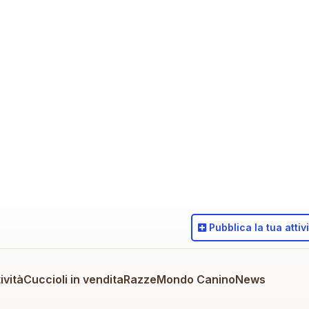
Pubblica
la tua attiv
ività
Cuccioli in vendita
Razze
Mondo Canino
News