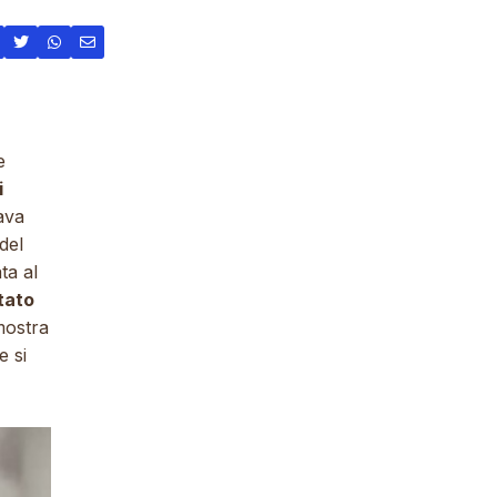
e
i
vava
del
ta al
tato
 mostra
e si