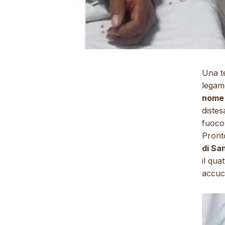
Una t
legam
nome
distes
fuoco 
Pront
di San
il qua
accucc