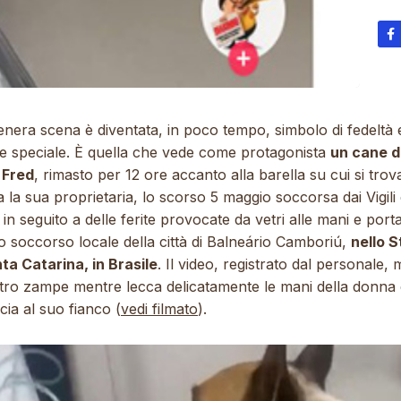
enera scena è diventata, in poco tempo, simbolo di fedeltà 
e speciale. È quella che vede come protagonista
un cane d
 Fred
, rimasto per 12 ore accanto alla barella su cui si tro
a la sua proprietaria, lo scorso 5 maggio soccorsa dai Vigili 
in seguito a delle ferite provocate da vetri alle mani e porta
o soccorso locale della città di Balneário Camboriú,
nello S
ta Catarina, in Brasile
. Il video, registrato dal personale,
ttro zampe mentre lecca delicatamente le mani della donna 
ia al suo fianco (
vedi filmato
).