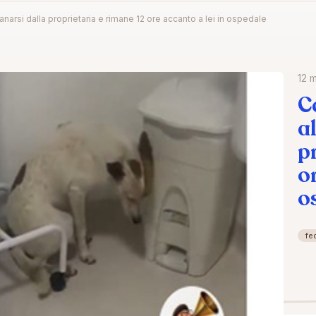
ntanarsi dalla proprietaria e rimane 12 ore accanto a lei in ospedale
12 
Ca
a
p
o
o
fe