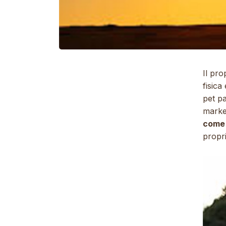
Il pro
fisica
pet p
market
come 
propri