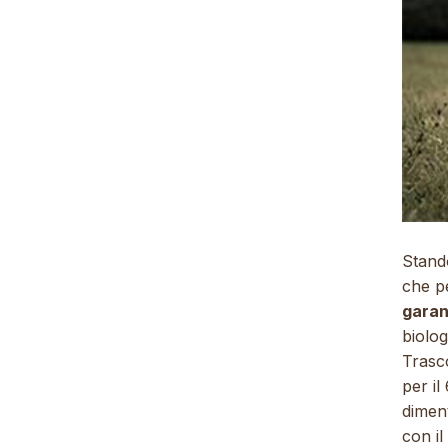
Stand
che pe
garant
biolo
Trasco
per il
diment
con il