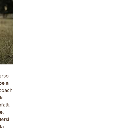
merso
pe a
“coach
le.
atti,
ve
,
tersi
ta