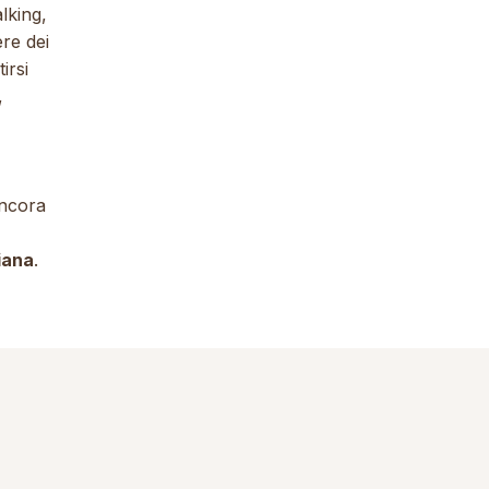
lking,
ere dei
irsi
,
ancora
iana
.