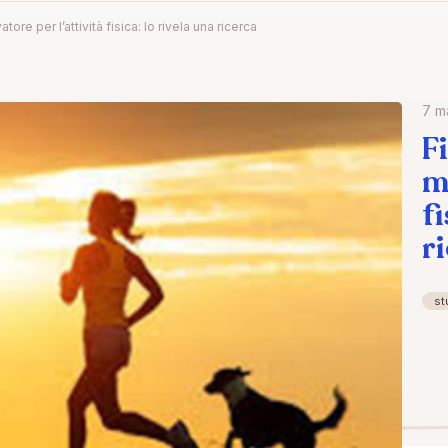
atore per l’attività fisica: lo rivela una ricerca
7 m
F
m
fi
r
st