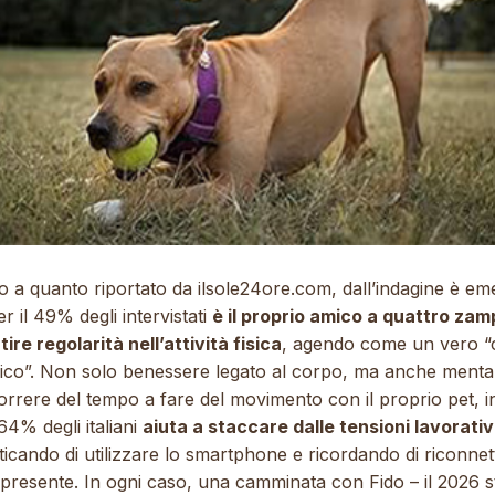
o a quanto riportato da
ilsole24ore.com
, dall’indagine è e
r il 49% degli intervistati
è il proprio amico a quattro zam
ire regolarità nell’attività fisica
, agendo come un vero 
gico”. Non solo benessere legato al corpo, ma anche menta
rrere del tempo a fare del movimento con il proprio pet, inf
 64% degli italiani
aiuta a staccare dalle tensioni lavorati
icando di utilizzare lo smartphone e ricordando di riconnet
 presente. In ogni caso, una camminata con Fido – il 2026 s