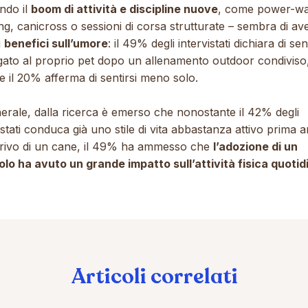
ndo il
boom di attività e discipline nuove
, come power-wa
ng, canicross o sessioni di corsa strutturate – sembra di av
i
benefici sull’umore
: il 49% degli intervistati dichiara di sent
egato al proprio pet dopo un allenamento outdoor condiviso
 il 20% afferma di sentirsi meno solo.
erale, dalla ricerca è emerso che nonostante il 42% degli
istati conduca già uno stile di vita abbastanza attivo prima 
arrivo di un cane, il 49% ha ammesso che
l’adozione di un
olo ha avuto un grande impatto sull’attività fisica quotid
Articoli correlati