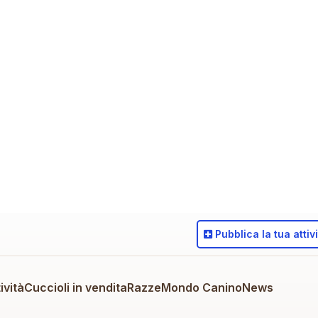
Pubblica
la tua attiv
ività
Cuccioli in vendita
Razze
Mondo Canino
News