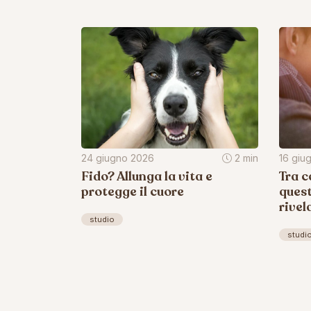
24 giugno 2026
2 min
16 giu
Fido? Allunga la vita e
Tra c
protegge il cuore
quest
rivel
studio
studi