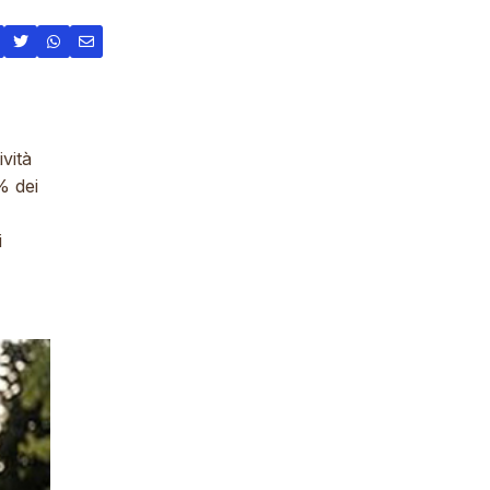
vità
% dei
i