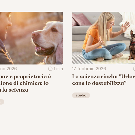
gno 2026
1 min
17 febbraio 2026
ane e proprietario è
La scienza rivela: “Urlar
ione di chimica: lo
cane lo destabilizza”
a la scienza
studio
o