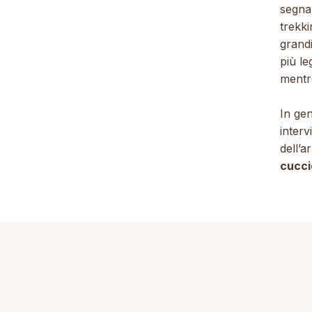
segna
trekki
grand
più l
mentre
In gen
interv
dell’
cucci