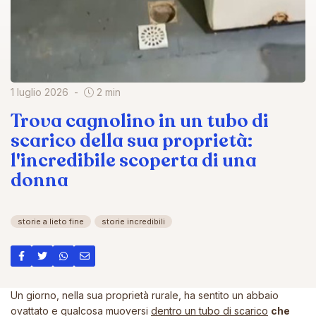
1 luglio 2026
2 min
Trova cagnolino in un tubo di
scarico della sua proprietà:
l'incredibile scoperta di una
donna
storie a lieto fine
storie incredibili
Un giorno, nella sua proprietà rurale, ha sentito un abbaio
ovattato e qualcosa muoversi
dentro un tubo di scarico
che