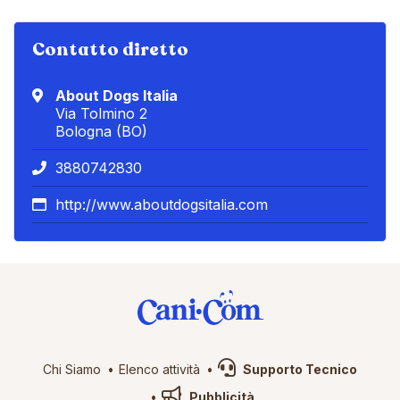
Contatto diretto
About Dogs Italia
Via Tolmino 2
Bologna (BO)
3880742830
http://www.aboutdogsitalia.com
Chi Siamo
Elenco attività
Supporto Tecnico
Pubblicità