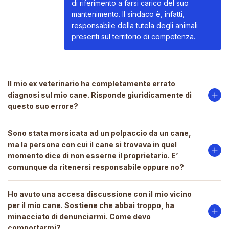
di riferimento a farsi carico del suo
mantenimento. Il sindaco è, infatti,
responsabile della tutela degli animali
presenti sul territorio di competenza.
Il mio ex veterinario ha completamente errato
diagnosi sul mio cane. Risponde giuridicamente di
questo suo errore?
Sono stata morsicata ad un polpaccio da un cane,
Purtroppo, questa è una questione che
ma la persona con cui il cane si trovava in quel
ho vissuto in prima persona, dal
momento dice di non esserne il proprietario. E’
momento che uno tra i primi veterinari
comunque da ritenersi responsabile oppure no?
che visitò la mia Lea diagnosticò una
“ferita da taglio” (probabilmente
Ho avuto una accesa discussione con il mio vicino
causata da un legnetto) quando in
Sul punto si è pronunciata la
per il mio cane. Sostiene che abbai troppo, ha
realtà si trattava, purtroppo, di un
Cassazione in una recentissima
minacciato di denunciarmi. Come devo
“sarcoma giovanile indifferenziato”, una
sentenza del maggio 2018, in cui si è
comportarmi?