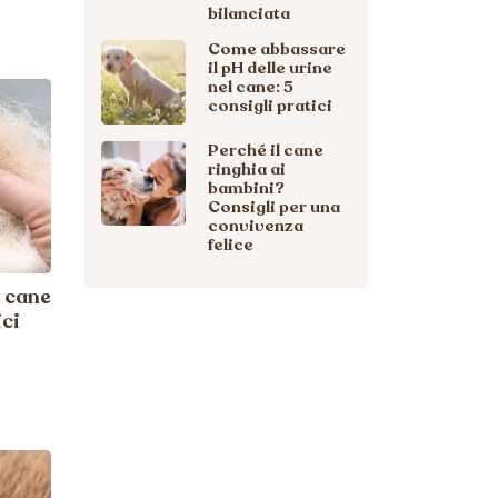
bilanciata
Come abbassare
il pH delle urine
nel cane: 5
consigli pratici
Perché il cane
ringhia ai
bambini?
Consigli per una
convivenza
felice
l cane
ici