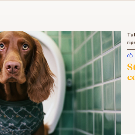
Tut
rip
S
c