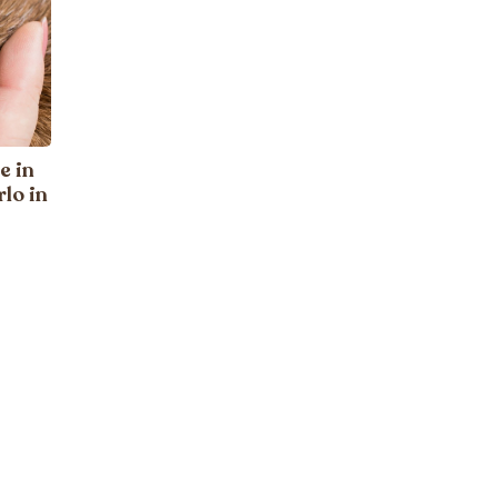
e in
lo in