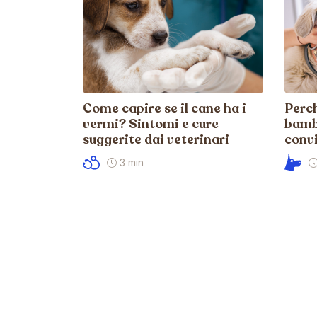
Come capire se il cane ha i
Perch
vermi? Sintomi e cure
bambi
suggerite dai veterinari
convi
3 min