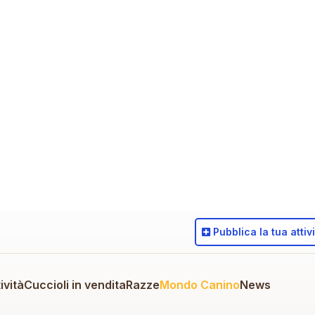
Pubblica
la tua attiv
ività
Cuccioli in vendita
Razze
Mondo Canino
News