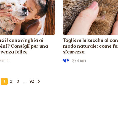
é il cane ringhia ai
Togliere le zecche al can
ni? Consigli per una
modo naturale: come far
venza felice
sicurezza
5 min
4 min
1
2
3
…
92