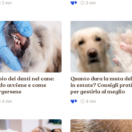
3 min
3 min
o dei denti nel cane:
Quanto dura la muta de
do avviene e come
in estate? Consigli prat
rgersene
per gestirla al meglio
4 min
4 min