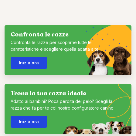
Confronta le razze
Confronta le razze per scoprirne tutte le
caratteristiche e scegliere quella adatta a te.
Inizia ora
Trova la tua razza ideale
Adatto ai bambini? Poca perdita del pelo? Scegli la
razza che fa per te col nostro configuratore canino.
Inizia ora