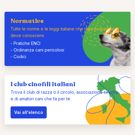
Normative
Tutte le norme e le leggi italiane che ogni proprietario
deve conoscere.
-
Pratiche ENCI
-
Ordinanza cani pericolosi
-
Codici
I club cinofili italiani
Trova il club di razza o il circolo, associazione cinofila
e di amatori cani che fa per te.
Vai all'elenco