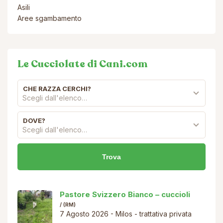
Asili
Aree sgambamento
Le Cucciolate di Cani.com
CHE RAZZA CERCHI?
Scegli dall'elenco…
DOVE?
Scegli dall'elenco…
i
ConcoraCreditCard
OH (AL)
ta
7 Agosto 2026 - ConcoraCreditCard - in
regalo