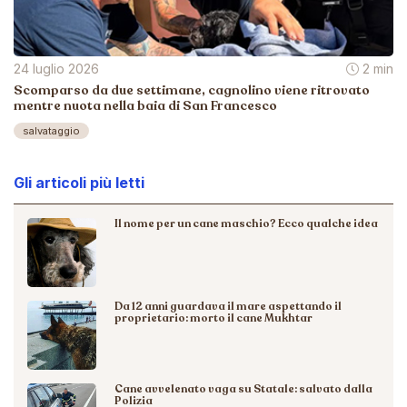
24 luglio 2026
2 min
Scomparso da due settimane, cagnolino viene ritrovato
mentre nuota nella baia di San Francesco
salvataggio
Gli articoli più letti
Il nome per un cane maschio? Ecco qualche idea
Da 12 anni guardava il mare aspettando il
proprietario: morto il cane Mukhtar
Cane avvelenato vaga su Statale: salvato dalla
Polizia