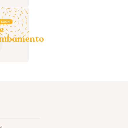
 SOON
e
ambamento
ia