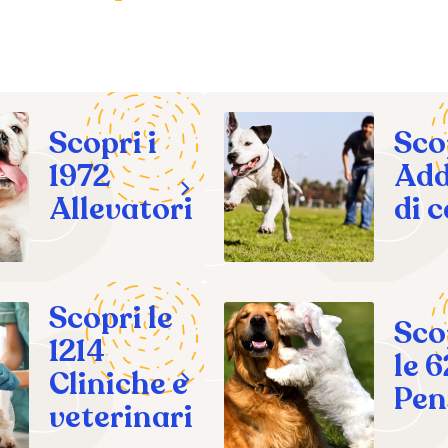
Scopri i
Sco
1972
Add
Allevatori
di 
Scopri le
Sco
1214
le 
Cliniche e
Pen
veterinari