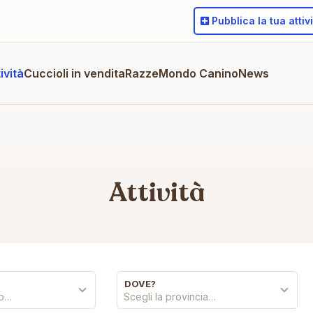
Pubblica
la tua attiv
ività
Cuccioli in vendita
Razze
Mondo Canino
News
Attività
DOVE?
co…
Scegli la provincia…