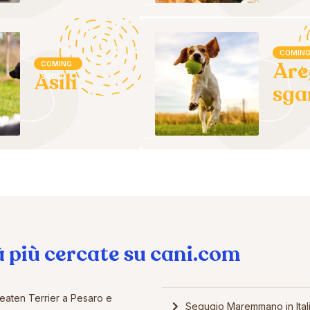
COMING
Are
COMING
Asili
SOON
sg
à più cercate su cani.com
aten Terrier a Pesaro e
Segugio Maremmano in Ital