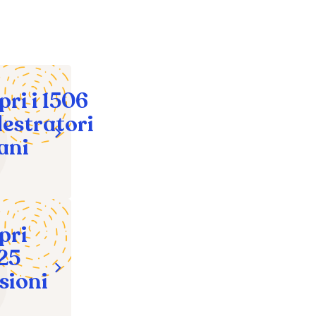
pri i 1506
estratori
cani
pri
625
sioni