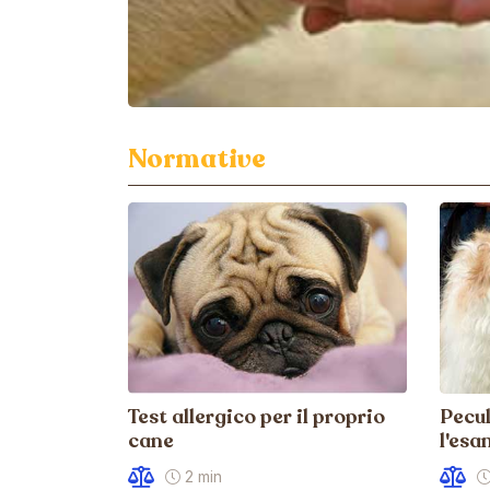
Normative
Test allergico per il proprio
Pecul
cane
l'esa
2 min