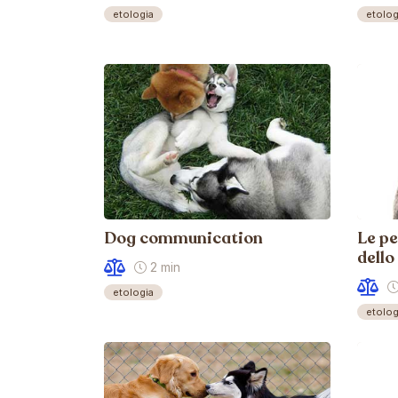
etologia
etolog
Dog communication
Le pe
dello
2 min
etologia
etolog