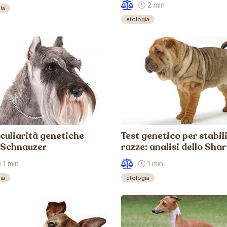
2 min
ia
etologia
culiarità genetiche
Test genetico per stabili
 Schnauzer
razze: analisi dello Shar
1 min
1 min
ia
etologia