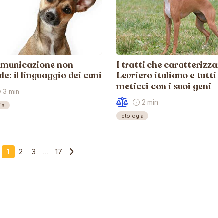
omunicazione non
I tratti che caratterizza
le: il linguaggio dei cani
Levriero italiano e tutti 
meticci con i suoi geni
3 min
2 min
ia
etologia
1
2
3
…
17