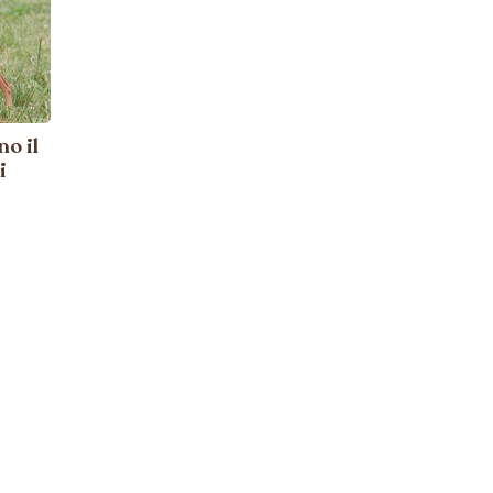
no il
i