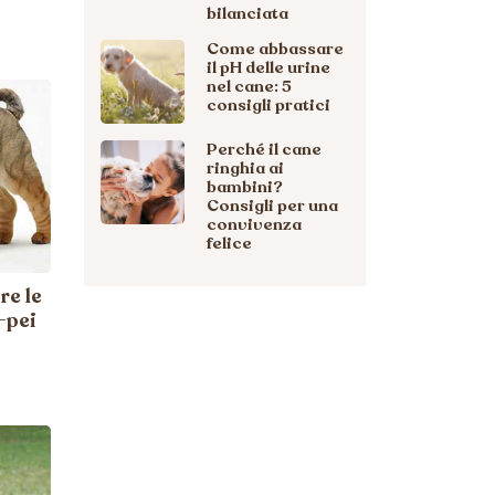
bilanciata
Come abbassare
il pH delle urine
nel cane: 5
consigli pratici
Perché il cane
ringhia ai
bambini?
Consigli per una
convivenza
felice
re le
-pei