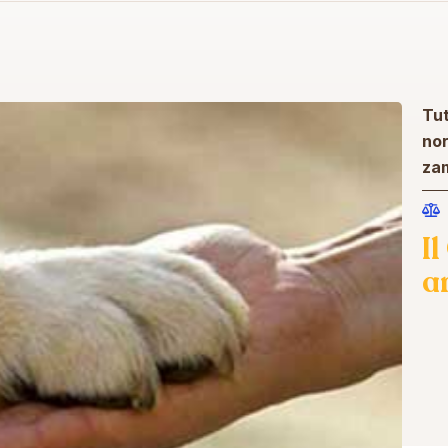
Tut
nor
za
I
a