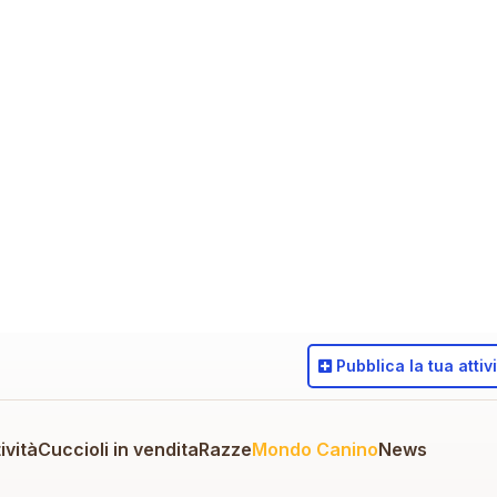
Pubblica
la tua attiv
ività
Cuccioli in vendita
Razze
Mondo Canino
News