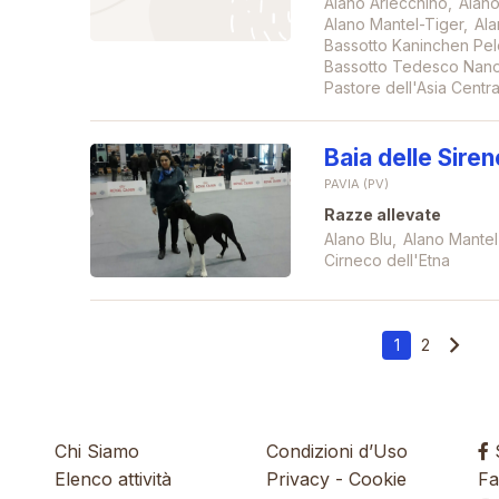
Alano Arlecchino
Alano
Alano Mantel-Tiger
Ala
Bassotto Kaninchen Pel
Bassotto Tedesco Nano
Pastore dell'Asia Centra
Baia delle Siren
PAVIA (PV)
Razze allevate
Alano Blu
Alano Mantel
Cirneco dell'Etna
1
2
Chi Siamo
Condizioni d’Uso
S
Elenco attività
Privacy
-
Cookie
Fa