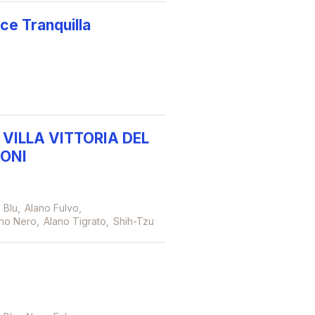
ce Tranquilla
VILLA VITTORIA DEL
GONI
 Blu
Alano Fulvo
no Nero
Alano Tigrato
Shih-Tzu
e