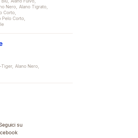
 Blu
Alano Fulvo
no Nero
Alano Tigrato
o Corto
 Pelo Corto
le
e
-Tiger
Alano Nero
eguici su
cebook