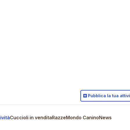
Pubblica
la tua attiv
ività
Cuccioli in vendita
Razze
Mondo Canino
News