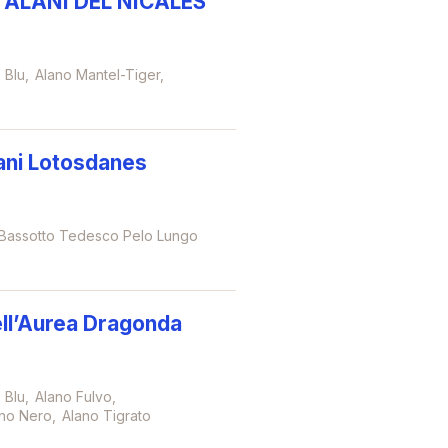
ALANI DEL NICALES
 Blu
Alano Mantel-Tiger
ani Lotosdanes
Bassotto Tedesco Pelo Lungo
ll’Aurea Dragonda
 Blu
Alano Fulvo
no Nero
Alano Tigrato