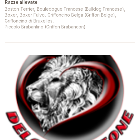
Razze allevate
Boston Terrier
Bouledogue Francese (Bulldog Francese)
Boxer
Boxer Fulvo
Griffoncino Belga (Griffon Belge)
Griffoncino di Bruxelles
Piccolo Brabantino (Griffon Brabancon)