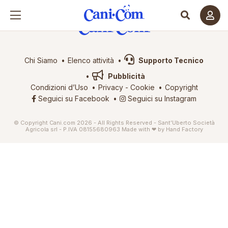
Chi Siamo
Elenco attività
Supporto Tecnico
Pubblicità
Condizioni d’Uso
Privacy
-
Cookie
Copyright
Seguici su Facebook
Seguici su Instagram
© Copyright Cani.com 2026 - All Rights Reserved - Sant’Uberto Società
Agricola srl - P.IVA 08155680963
Made with ❤ by
Hand Factory