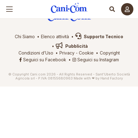
Chi Siamo
Elenco attività
Supporto Tecnico
Pubblicità
Condizioni d’Uso
Privacy
-
Cookie
Copyright
Seguici su Facebook
Seguici su Instagram
© Copyright Cani.com 2026 - All Rights Reserved - Sant’Uberto Società
Agricola srl - P.IVA 08155680963
Made with ❤ by
Hand Factory