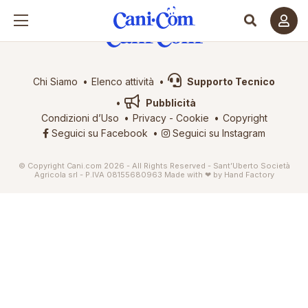
Chi Siamo
Elenco attività
Supporto Tecnico
Pubblicità
Condizioni d’Uso
Privacy
-
Cookie
Copyright
Seguici su Facebook
Seguici su Instagram
© Copyright Cani.com 2026 - All Rights Reserved - Sant’Uberto Società
Agricola srl - P.IVA 08155680963
Made with ❤ by
Hand Factory