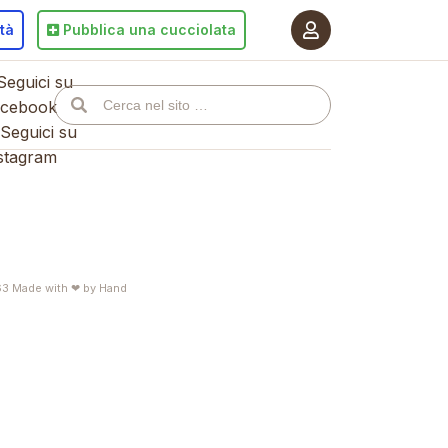
ità
Pubblica
una cucciolata
eguici su
cebook
Seguici su
stagram
63
Made with ❤ by
Hand