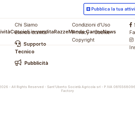
Pubblica
la tua attiv
Chi Siamo
Condizioni d’Uso
S
ività
Cuccioli in vendita
Razze
Mondo Canino
News
Elenco attività
Privacy
-
Cookie
Fa
Copyright
Supporto
In
Tecnico
Pubblicità
026 - All Rights Reserved - Sant’Uberto Società Agricola srl - P.IVA 081556809
Factory