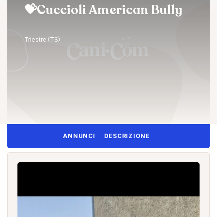
💝Cuccioli American Bully
Triestre (TS)
ANNUNCI
DESCRIZIONE