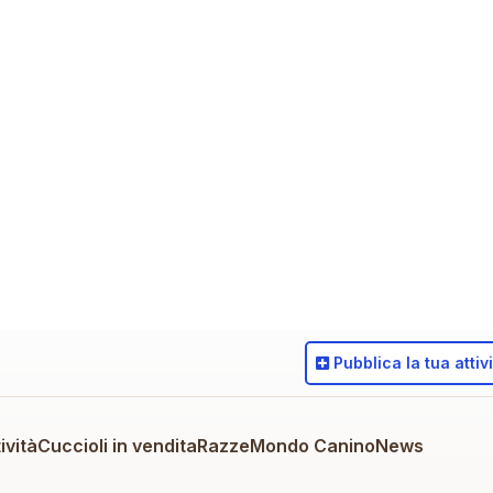
Pubblica
la tua attiv
ività
Cuccioli in vendita
Razze
Mondo Canino
News