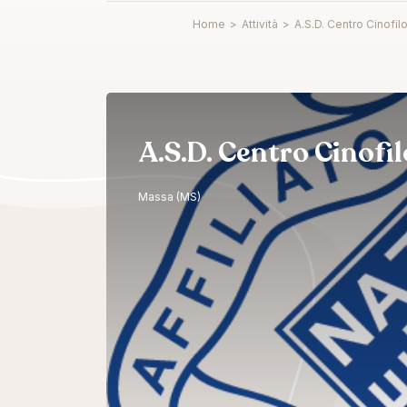
Home
>
Attività
>
A.S.D. Centro Cinofil
A.S.D. Centro Cinofil
Massa (MS)