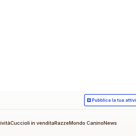
Pubblica
la tua attiv
ività
Cuccioli in vendita
Razze
Mondo Canino
News