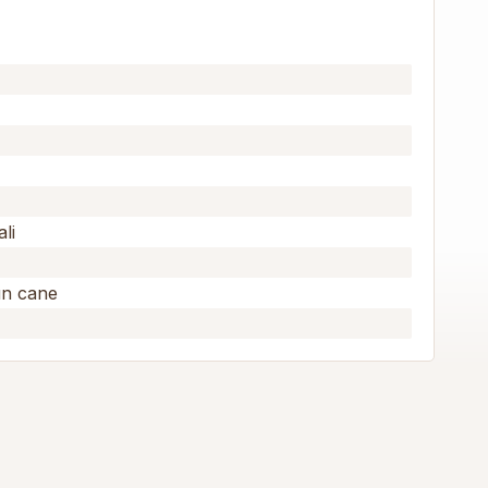
li
un cane