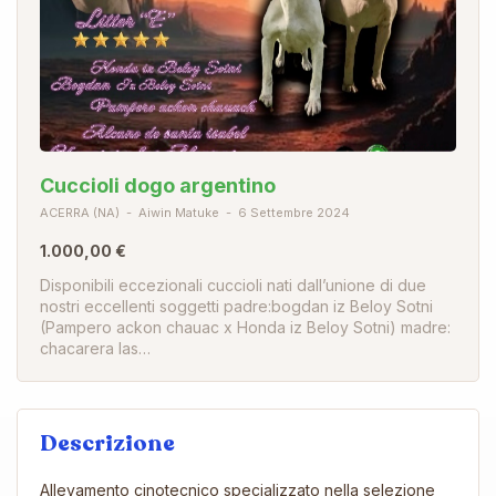
Cuccioli dogo argentino
ACERRA (NA)
Aiwin Matuke
6 Settembre 2024
1.000,00 €
Disponibili eccezionali cuccioli nati dall’unione di due
nostri eccellenti soggetti padre:bogdan iz Beloy Sotni
(Pampero ackon chauac x Honda iz Beloy Sotni) madre:
chacarera las…
Descrizione
Allevamento cinotecnico specializzato nella selezione