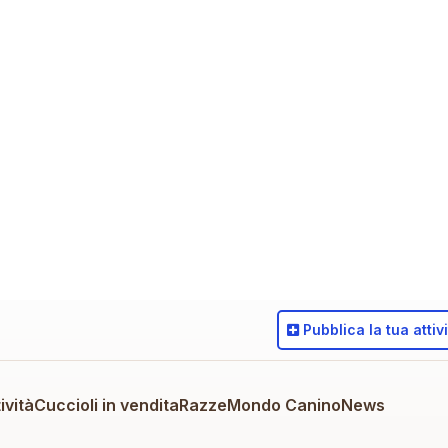
Pubblica
la tua attiv
ività
Cuccioli in vendita
Razze
Mondo Canino
News