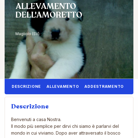
ALLEVAMENTO
DELL'AMORETTO
Magliolo (SV)
DESCRIZIONE
ALLEVAMENTO
ADDESTRAMENTO
Descrizione
Benvenuti a casa Nostra.
Il modo più semplice per dirvi chi siamo è parlarvi del
mondo in cui viviamo. Dopo aver attraversato il bosco