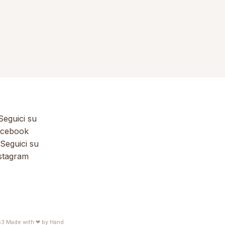
eguici su
cebook
Seguici su
stagram
63
Made with ❤ by
Hand