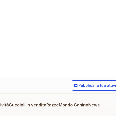
Pubblica
la tua attiv
ività
Cuccioli in vendita
Razze
Mondo Canino
News