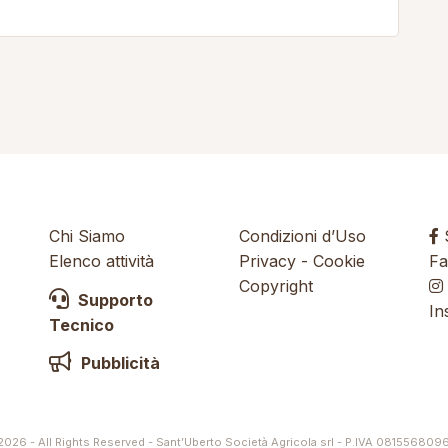
Chi Siamo
Condizioni d’Uso
S
Elenco attività
Privacy
-
Cookie
Fa
Copyright
Supporto
In
Tecnico
Pubblicità
026 - All Rights Reserved - Sant’Uberto Società Agricola srl - P.IVA 081556809