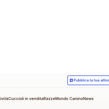
Pubblica
la tua attiv
ività
Cuccioli in vendita
Razze
Mondo Canino
News