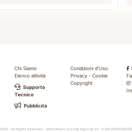
Chi Siamo
Condizioni d’Uso
S
Elenco attività
Privacy
-
Cookie
Fa
Copyright
Supporto
In
Tecnico
Pubblicità
026 - All Rights Reserved - Sant’Uberto Società Agricola srl - P.IVA 081556809