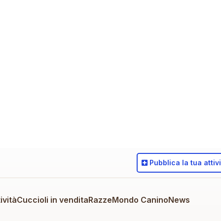
Pubblica
la tua attiv
ività
Cuccioli in vendita
Razze
Mondo Canino
News