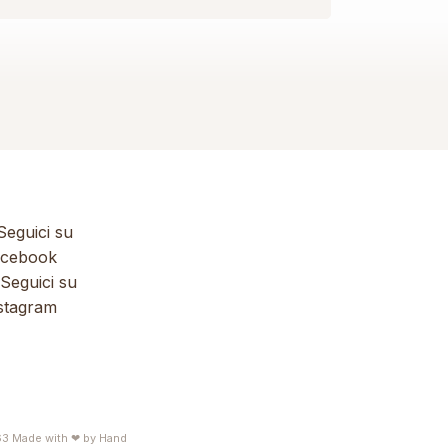
eguici su
cebook
Seguici su
stagram
63
Made with ❤ by
Hand