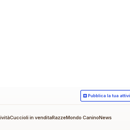
Pubblica
la tua attiv
ività
Cuccioli in vendita
Razze
Mondo Canino
News