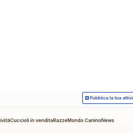
Pubblica
la tua attiv
ività
Cuccioli in vendita
Razze
Mondo Canino
News