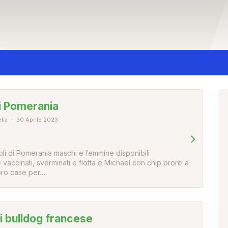
di Pomerania
lia
30 Aprile 2023
ioli di Pomerania maschi e femmine disponibili
accinati, sverminati e flotta e Michael con chip pronti a
loro case per…
di bulldog francese