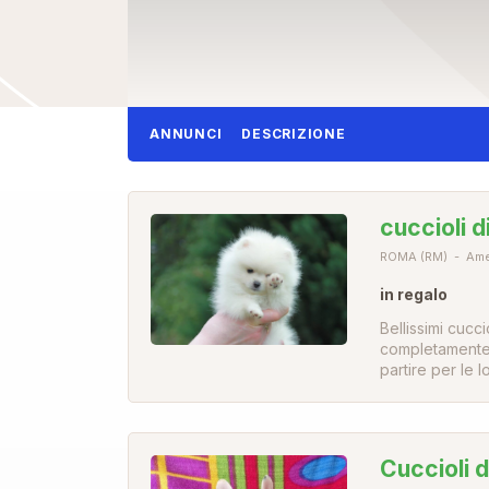
ANNUNCI
DESCRIZIONE
cuccioli 
ROMA (RM)
Ame
in regalo
Bellissimi cucc
completamente v
partire per le 
Cuccioli 