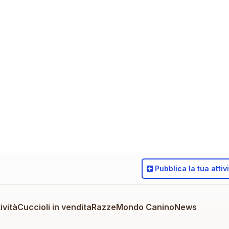
Pubblica
la tua attiv
ività
Cuccioli in vendita
Razze
Mondo Canino
News