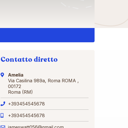
Contatto diretto
Amelia
Via Casilina 989a, Roma ROMA ,
00172
Roma (RM)
+393454545678
+393454545678
jameswatt056@gmail.com