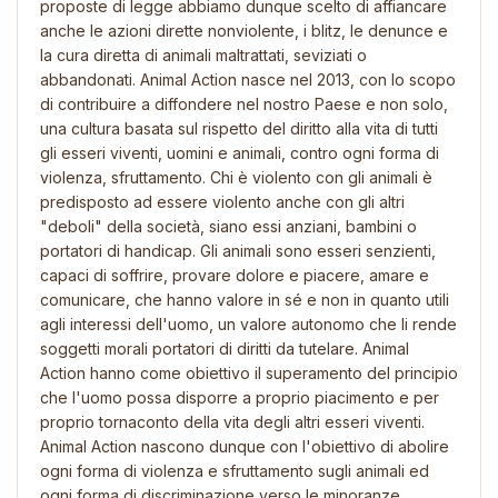
proposte di legge abbiamo dunque scelto di affiancare
anche le azioni dirette nonviolente, i blitz, le denunce e
la cura diretta di animali maltrattati, seviziati o
abbandonati. Animal Action nasce nel 2013, con lo scopo
di contribuire a diffondere nel nostro Paese e non solo,
una cultura basata sul rispetto del diritto alla vita di tutti
gli esseri viventi, uomini e animali, contro ogni forma di
violenza, sfruttamento. Chi è violento con gli animali è
predisposto ad essere violento anche con gli altri
"deboli" della società, siano essi anziani, bambini o
portatori di handicap. Gli animali sono esseri senzienti,
capaci di soffrire, provare dolore e piacere, amare e
comunicare, che hanno valore in sé e non in quanto utili
agli interessi dell'uomo, un valore autonomo che li rende
soggetti morali portatori di diritti da tutelare. Animal
Action hanno come obiettivo il superamento del principio
che l'uomo possa disporre a proprio piacimento e per
proprio tornaconto della vita degli altri esseri viventi.
Animal Action nascono dunque con l'obiettivo di abolire
ogni forma di violenza e sfruttamento sugli animali ed
ogni forma di discriminazione verso le minoranze