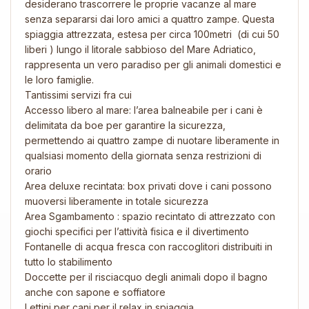
desiderano trascorrere le proprie vacanze al mare
senza separarsi dai loro amici a quattro zampe. Questa
spiaggia attrezzata, estesa per circa 100metri (di cui 50
liberi ) lungo il litorale sabbioso del Mare Adriatico,
rappresenta un vero paradiso per gli animali domestici e
le loro famiglie.
Tantissimi servizi fra cui
Accesso libero al mare: l’area balneabile per i cani è
delimitata da boe per garantire la sicurezza,
permettendo ai quattro zampe di nuotare liberamente in
qualsiasi momento della giornata senza restrizioni di
orario​
Area deluxe recintata: box privati dove i cani possono
muoversi liberamente in totale sicurezza​
Area Sgambamento : spazio recintato di attrezzato con
giochi specifici per l’attività fisica e il divertimento​
Fontanelle di acqua fresca con raccoglitori distribuiti in
tutto lo stabilimento​
Doccette per il risciacquo degli animali dopo il bagno​
anche con sapone e soffiatore
Lettini per cani per il relax in spiaggia​