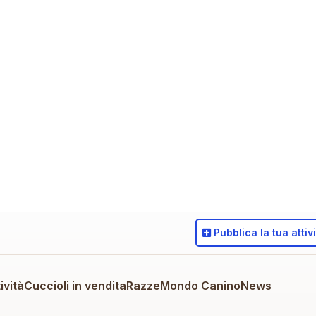
Pubblica
la tua attiv
ività
Cuccioli in vendita
Razze
Mondo Canino
News