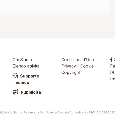
Chi Siamo
Condizioni d’Uso
S
Elenco attività
Privacy
-
Cookie
Fa
Copyright
Supporto
In
Tecnico
Pubblicità
026 - All Rights Reserved - Sant’Uberto Società Agricola srl - P.IVA 081556809