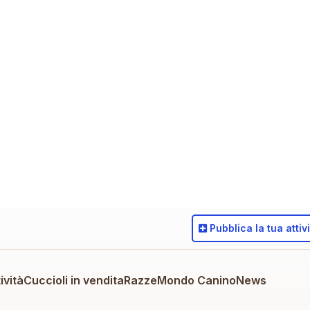
Pubblica
la tua attiv
ività
Cuccioli in vendita
Razze
Mondo Canino
News