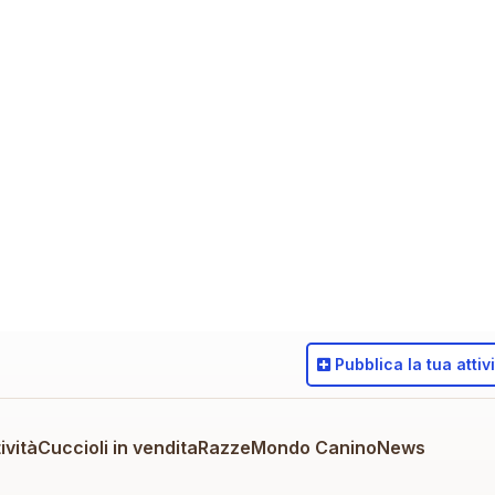
Pubblica
la tua attiv
ività
Cuccioli in vendita
Razze
Mondo Canino
News