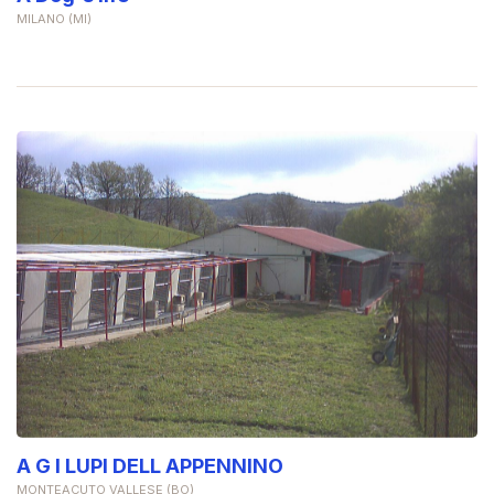
MILANO (MI)
A G I LUPI DELL APPENNINO
MONTEACUTO VALLESE (BO)