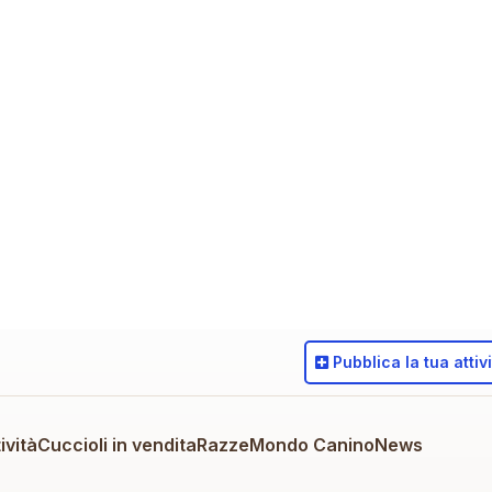
Pubblica
la tua attiv
ività
Cuccioli in vendita
Razze
Mondo Canino
News