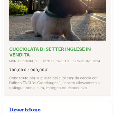
CUCCIOLATA DI SETTER INGLESE IN
VENDITA
MONTERIGGIONI (SI)
CENTRO CINOFILO
12 Settembre 2024
700,00 € ÷ 900,00 €
Conosciuto per la qualità dei suoi cani da caccia con
l’affisso ENCI “di Castelpugna”, il nostro allevamento si
distingue per la cura, impegno ed esperienza…
Descrizione