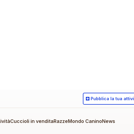
Pubblica
la tua attiv
ività
Cuccioli in vendita
Razze
Mondo Canino
News