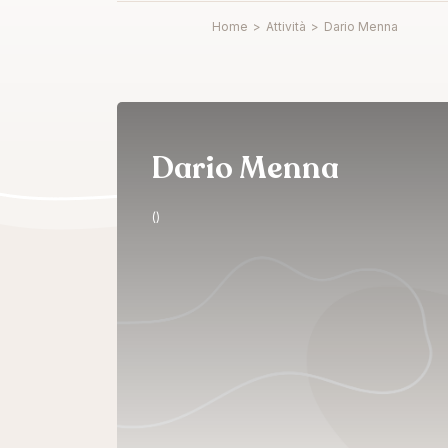
Home
>
Attività
>
Dario Menna
Dario Menna
()