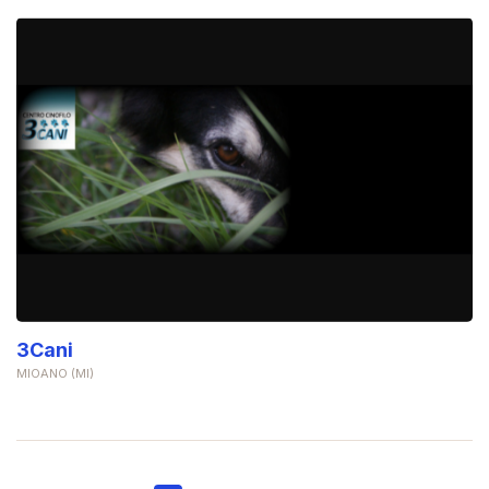
3Cani
MIOANO (MI)