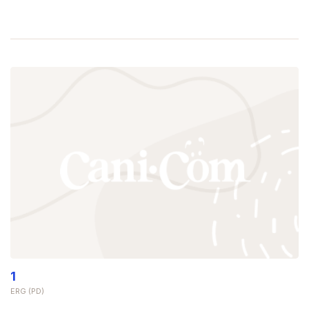
1
ERG (PD)