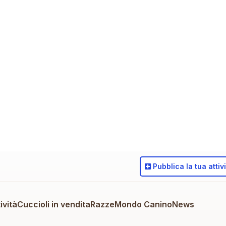
Pubblica
la tua attiv
ività
Cuccioli in vendita
Razze
Mondo Canino
News