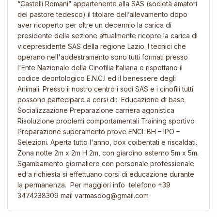
“Castelli Romani” appartenente alla SAS (società amatori
del pastore tedesco) il titolare dell’allevamento dopo
aver ricoperto per oltre un decennio la carica di
presidente della sezione attualmente ricopre la carica di
vicepresidente SAS della regione Lazio. I tecnici che
operano nell'addestramento sono tutti formati presso
l'Ente Nazionale della Cinofilia Italiana e rispettano il
codice deontologico E.N.C.I ed il benessere degli
Animali. Presso il nostro centro i soci SAS e i cinofili tutti
possono partecipare a corsi di: Educazione di base
Socializzazione Preparazione carriera agonistica
Risoluzione problemi comportamentali Training sportivo
Preparazione superamento prove ENCI: BH – IPO –
Selezioni. Aperta tutto l'anno, box coibentati e riscaldati.
Zona notte 2m x 2m H 2m, con giardino esterno 5m x 5m.
Sgambamento giornaliero con personale professionale
ed a richiesta si effettuano corsi di educazione durante
la permanenza. Per maggiori info telefono +39
3474238309 mail varmasdog@gmail.com