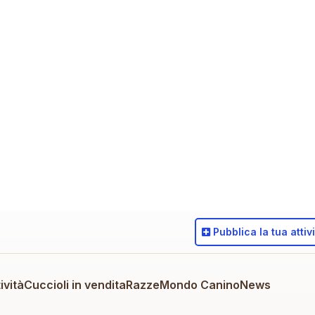
Pubblica
la tua attiv
ività
Cuccioli in vendita
Razze
Mondo Canino
News